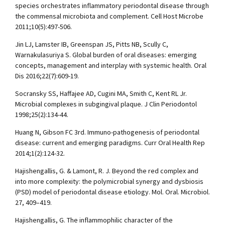
species orchestrates inflammatory periodontal disease through
the commensal microbiota and complement. Cell Host Microbe
2011;10(5):497-506.
Jin LJ, Lamster IB, Greenspan JS, Pitts NB, Scully C,
Warnakulasuriya S. Global burden of oral diseases: emerging
concepts, management and interplay with systemic health. Oral
Dis 2016;22(7):609-19.
Socransky SS, Haffajee AD, Cugini MA, Smith C, Kent RL Jr.
Microbial complexes in subgingival plaque. J Clin Periodontol
1998;25(2):134-44.
Huang N, Gibson FC 3rd. Immuno-pathogenesis of periodontal
disease: current and emerging paradigms. Curr Oral Health Rep
2014;1(2):124-32.
Hajishengallis, G. & Lamont, R. J. Beyond the red complex and
into more complexity: the polymicrobial synergy and dysbiosis
(PSD) model of periodontal disease etiology. Mol. Oral. Microbiol.
27, 409–419.
Hajishengallis, G. The inflammophilic character of the