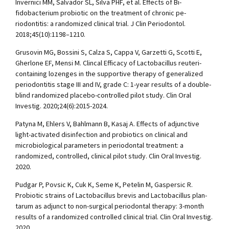
Invernici MM, Salvador SL, Silva PHF, et al. Effects of Bi-
fidobacterium probiotic on the treatment of chronic pe-
riodontitis: a randomized clinical trial. J Clin Periodontol.
2018;45(10):1198–1210.
Grusovin MG, Bossini S, Calza S, Cappa V, Garzetti G, Scotti E,
Gherlone EF, Mensi M. Clincal Efficacy of Lactobacillus reuteri-
containing lozenges in the supportive therapy of generalized
periodontitis stage III and IV, grade C: 1-year results of a double-
blind randomized placebo-controlled pilot study. Clin Oral
Investig. 2020;24(6):2015-2024.
Patyna M, Ehlers V, Bahlmann B, Kasaj A. Effects of adjunctive
light-activated disinfection and probiotics on clinical and
microbiological parameters in periodontal treatment: a
randomized, controlled, clinical pilot study. Clin Oral Investig.
2020.
Pudgar P, Povsic K, Cuk K, Seme K, Petelin M, Gaspersic R.
Probiotic strains of Lactobacillus brevis and Lactobacillus plan-
tarum as adjunct to non-surgical periodontal therapy: 3-month
results of a randomized controlled clinical trial. Clin Oral Investig.
2020.