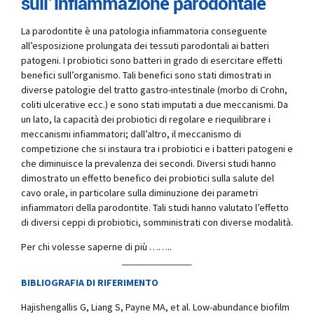
sull’infiammazione parodontale
La parodontite è una patologia infiammatoria conseguente
all’esposizione prolungata dei tessuti parodontali ai batteri
patogeni. I probiotici sono batteri in grado di esercitare effetti
benefici sull’organismo. Tali benefici sono stati dimostrati in
diverse patologie del tratto gastro-intestinale (morbo di Crohn,
coliti ulcerative ecc.) e sono stati imputati a due meccanismi. Da
un lato, la capacità dei probiotici di regolare e riequilibrare i
meccanismi infiammatori; dall’altro, il meccanismo di
competizione che si instaura tra i probiotici e i batteri patogeni e
che diminuisce la prevalenza dei secondi. Diversi studi hanno
dimostrato un effetto benefico dei probiotici sulla salute del
cavo orale, in particolare sulla diminuzione dei parametri
infiammatori della parodontite. Tali studi hanno valutato l’effetto
di diversi ceppi di probiotici, somministrati con diverse modalità.
Per chi volesse saperne di più ……..
BIBLIOGRAFIA DI RIFERIMENTO
Hajishengallis G, Liang S, Payne MA, et al. Low-abundance biofilm