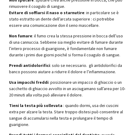
rimuovere il coagulo di sangue.
Evitare di soffiarsi il naso o starnutire
: in particolare se è
stato estratto un dente dell’arcata superiore : ci potrebbe
essere una comunicazione don il seno mascellare.
Non fumare
: il fumo crea la stessa pressione in bocca dell’uso
di una cannuccia. Sebbene sia meglio evitare di fumare durante
l’intero processo di guarigione, è fondamentale non fumare
durante i primi due giorni poiché si forma il coagulo di sangue.
Prendi antidolorifici
: solo se necessario. gli antidolorifici da
banco possono aiutare a ridurre il dolore e l’infiammazione.
Usa impacchi freddi
: posizionare un impacco di ghiaccio o un
sacchetto di ghiaccio avvolto in un asciugamano sull’area per 10-
20 minuti alla volta può alleviare il dolore.
Tieni la testa più sollevata
: quando dormi, usa dei cuscini
extra per alzare la testa. Stare troppo distesi può consentire al
sangue di accumularsi nella testa e prolungare il tempo di
guarigione.
Prendi tutti i farmaci consigliati dal dentista
: quando