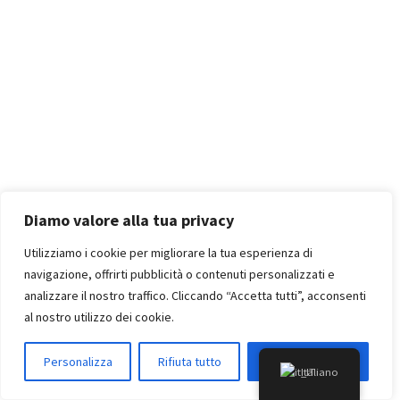
Di solito si arriva a devitalizzare un dente quando la cavità
cariosa è molto estesa.
Diamo valore alla tua privacy
Per completare la devitalizzazione possono essere necessari
Utilizziamo i cookie per migliorare la tua esperienza di
più appuntamenti.
navigazione, offrirti pubblicità o contenuti personalizzati e
analizzare il nostro traffico. Cliccando “Accetta tutti”, acconsenti
Dopo una terapia canalare è possibile un residuo dolore post
operatorio spontaneo o accentuato dal carico masticatorio, che
al nostro utilizzo dei cookie.
generalmente si risolve spontaneamente entro qualche giorno;
a volte è necessario ricorrere a una terapia farmacologica con
Personalizza
Rifiuta tutto
Accettare tutto
l’ausilio di comuni analgesici.
Italiano