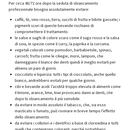
Per circa 48/72 ore dopo la seduta di sbiancamento
professionale bisogna assolutamente evitare:
caffè, tè, vino rosso, birra, succhi di frutta e bibite gassate; i
pigmenti scuri di queste bevande rischiano di
compromettere il trattamento.
le salse e sughi di colore scuro come il sugo rosso e la salsa
di soia, le spezie come il curry, la paprika e la curcuma.
vegetali colorati come pomodori, barbabietole, spinaci,
carciofi; frutta come le ciliegie, more, lamponi, che
danneggiano il bianco dei denti quindi è meglio evitarli per
almeno un paio di giorni.
cioccolato e liquirizia: tutti i tipi di cioccolato, anche quello
bianco, andrebbero evitati per qualche giorno.
cibi e bevande acidi: l’acidità troppo elevata di alimenti come
il limone, arance, lime, kiwi provocano danni ai denti, che
dopo lo sbiancamento è più sensibile.
da evitare in modo assoluto il tabacco, che, sia esso
masticato o fumato, può rovinare in breve tempo l’effetto
dello sbiancamento.
da evitare i collutori e i dentifrici a base di clorexidina e tutti
quelli che contengono coloranti, perché potrebbero