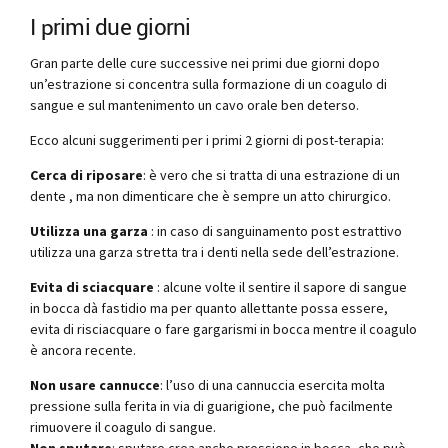
I primi due giorni
Gran parte delle cure successive nei primi due giorni dopo
un’estrazione si concentra sulla formazione di un coagulo di
sangue e sul mantenimento un cavo orale ben deterso.
Ecco alcuni suggerimenti per i primi 2 giorni di post-terapia:
Cerca di riposare
: è vero che si tratta di una estrazione di un
dente , ma non dimenticare che è sempre un atto chirurgico.
Utilizza una garza
: in caso di sanguinamento post estrattivo
utilizza una garza stretta tra i denti nella sede dell’estrazione.
Evita di sciacquare
: alcune volte il sentire il sapore di sangue
in bocca dà fastidio ma per quanto allettante possa essere,
evita di risciacquare o fare gargarismi in bocca mentre il coagulo
è ancora recente.
Non usare cannucce
: l’uso di una cannuccia esercita molta
pressione sulla ferita in via di guarigione, che può facilmente
rimuovere il coagulo di sangue.
Non sputare
: sputare crea anche pressione in bocca, che può