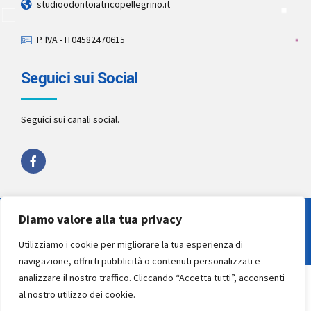
studioodontoiatricopellegrino.it
P. IVA - IT04582470615
Seguici sui Social
Seguici sui canali social.
Diamo valore alla tua privacy
Copyright 2022 by
Studio Pellegrino STP
. All rights reserved.
Utilizziamo i cookie per migliorare la tua esperienza di
navigazione, offrirti pubblicità o contenuti personalizzati e
analizzare il nostro traffico. Cliccando “Accetta tutti”, acconsenti
al nostro utilizzo dei cookie.