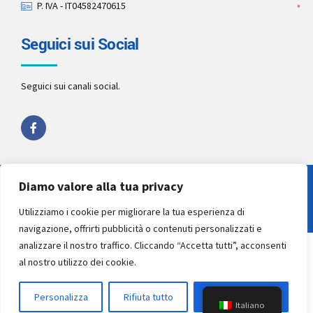
P. IVA - IT04582470615
Seguici sui Social
Seguici sui canali social.
Diamo valore alla tua privacy
Copyright 2022 by
Studio Pellegrino STP
. All rights reserved.
Utilizziamo i cookie per migliorare la tua esperienza di
navigazione, offrirti pubblicità o contenuti personalizzati e
analizzare il nostro traffico. Cliccando “Accetta tutti”, acconsenti
al nostro utilizzo dei cookie.
Personalizza
Rifiuta tutto
Accettare tutto
Italiano