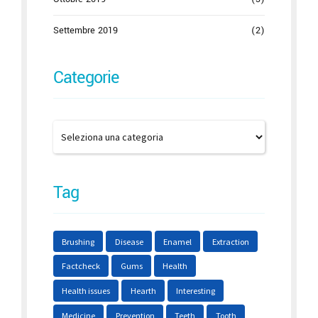
Settembre 2019
(2)
Categorie
Tag
Brushing
Disease
Enamel
Extraction
Factcheck
Gums
Health
Health issues
Hearth
Interesting
Medicine
Prevention
Teeth
Tooth