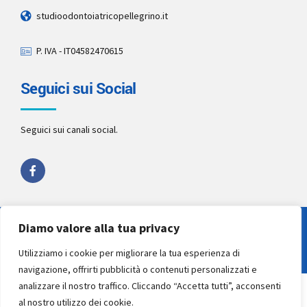
studioodontoiatricopellegrino.it
P. IVA - IT04582470615
Seguici sui Social
Seguici sui canali social.
Diamo valore alla tua privacy
Copyright 2022 by
Studio Pellegrino STP
. All rights reserved.
Utilizziamo i cookie per migliorare la tua esperienza di
navigazione, offrirti pubblicità o contenuti personalizzati e
analizzare il nostro traffico. Cliccando “Accetta tutti”, acconsenti
al nostro utilizzo dei cookie.