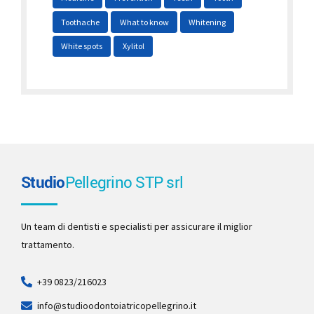
Toothache
What to know
Whitening
White spots
Xylitol
Studio
Pellegrino STP srl
Un team di dentisti e specialisti per assicurare il miglior
trattamento.
+39 0823/216023
info@studioodontoiatricopellegrino.it