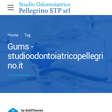
Home
Tag
Gums -
studioodontoiatricopellegri
no.it
by BoldThemes