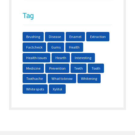
Tag
Brushing
Disease
Enamel
Extraction
Factcheck
Gums
Health
Health issues
Hearth
Interesting
Medicine
Prevention
Teeth
Tooth
Toothache
What to know
Whitening
White spots
Xylitol