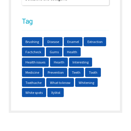
Tag
Brushing
Disease
Enamel
Extraction
Factcheck
Gums
Health
Health issues
Hearth
Interesting
Medicine
Prevention
Teeth
Tooth
Toothache
What to know
Whitening
White spots
Xylitol